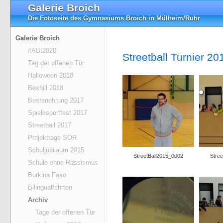
Galerie Broich
Die Fotoseite des Gymnasiums Broich in Mülheim/Ruhr
Galerie Broich
#ABI2020
Streetball Turnier 20
Tag der offenen Tür
Halloween 2018
Bexhill 2018
Bestenehrung 2017
Spielesportfest 2017
Streetball 2017
Projekttage SOR
Schuljubiläum 2015
StreetBall2015_0002
Stre
Schule ohne Rassismus
Burkina Faso
Bilingualfahrten
Archiv
Tage der offenen Tür